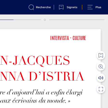
Recherche
Signets
Plus
PAGE
18
MARINA BRONZINI DE CARAFFA
INTERVISTA -
INTERVISTA -
CULTURE
CULTURE
AN-JACQUES
NNA D’ISTRIA
ure d’aujourd’hui a enfin élargi
e aux écrivains du monde. »