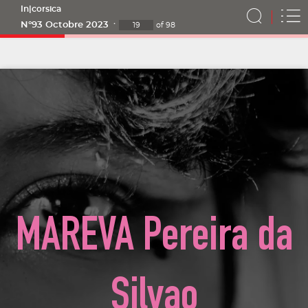
In|corsica
N°93 Octobre 2023
of
98
MAREVA
P
ereira
da
S
ilvao