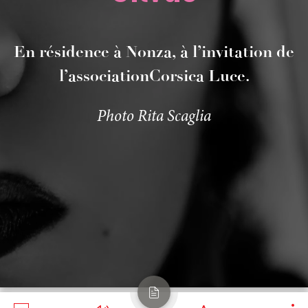
En
résidence
à
Nonza,
à
l’invitation
de
l’association
Corsica
Luce
.
Photo
Rita
Scaglia
Vue de la page