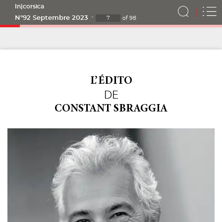
In|corsica
N°92 Septembre 2023
of
98
L’ÉDITO
DE
CONSTANT
SBRAGGIA