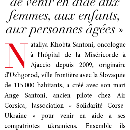
de venir en aide aux
femmes, aux enfants,
aux personnes âgées »
N
ROBERT
ataliya Khobta Santoni, oncologue
à l’hôpital de la Miséricorde à
COLONNA
Ajaccio depuis 2009, originaire
D’ISTRIA
d’Uzhgorod, ville frontière avec la Slovaquie
de 115 000 habitants, a créé avec son mari
La Maison
Ange Santoni, ancien pilote chez Air
Corsica, l’association « Solidarité Corse-
Ukraine » pour venir en aide à ses
Roman (chez Acte Sud)
compatriotes ukrainiens. Ensemble ils