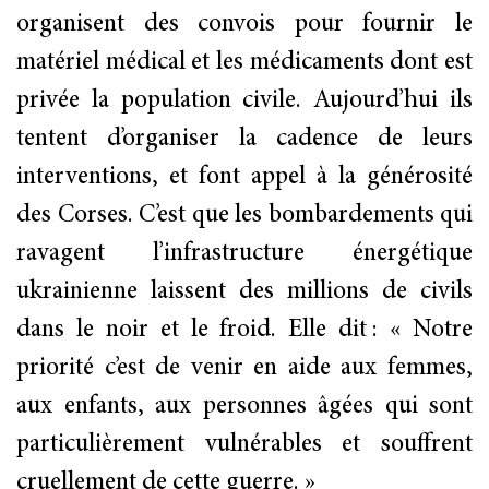
organisent des convois pour fournir le
« Suivre cette femme dans ses péripéties
matériel médical et les médicaments dont est
invite à méditer sur ses désagréments –
privée la population civile. Aujourd’hui ils
symboliquement pareils aux nôtres -, sur le
tentent d’organiser la cadence de leurs
sens profond de notre vie, sur le courage et
interventions, et font appel à la générosité
la persévérance, sur l’expérience, et sur notre
des Corses. C’est que les bombardements qui
fin » nous dit l’auteur de ce roman qui offre la
puissance et l’ambiguïté d’un conte
ravagent l’infrastructure énergétique
philosophique.
ukrainienne laissent des millions de civils
dans le noir et le froid. Elle dit : « Notre
Photo
:
Marianne Tessier
priorité c’est de venir en aide aux femmes,
aux enfants, aux personnes âgées qui sont
particulièrement vulnérables et souffrent
cruellement de cette guerre. »