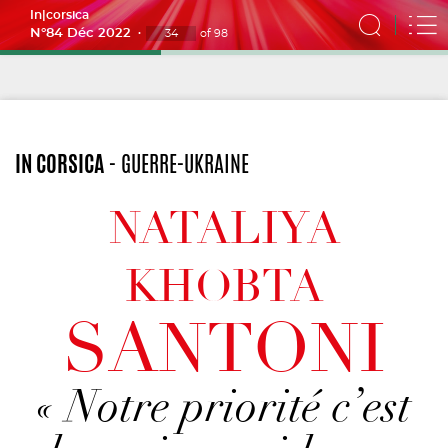
In|corsica
N°84 Déc 2022
of
98
IN CORSICA
IN CORSICA
- LITTÉRATURE
- GUERRE-UKRAINE
NATALIYA
KHOBTA
SANTONI
« Notre priorité c’est