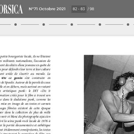
N°71 Octobre 2021
/
98
PAGE
20
PAGE
22
PAGE
36
PAGE
44
PAGE
68
PAGE
PAGE
54
PA
7
ÉLOGE DU BATEAU-IVRE
FABIEN DANESI
MÉMOIRE TROUBLE
PIERRE BATTISTINI
CHARLES DANTZIG
CARLA MAT
THIER
petite bourgeoisie locale, ils ne l’étaient
 militants nationalistes, l’occasion de
nt des désirs d’une jeunesse en quête de
is pour défendre leur terre et leur culture
rte
ment avide de s’ouvrir au monde. La
 tête ce gamin
s’est construite en
rs de Speedo. Autour de la parole de ceux
l’île et en dehors, mais surtout en restant
es artistiques punk : le DIY « Do it
ue,
animation créée pour le film a trouvé son
que dans le dadaïsme punk, comme les
 mise en image de ses textes et carnets
ages filmées existent de cette époque
périal
iser dans la collection de plus de mille
n noir et blanc du photographe ajaccien
ivi la scène punk-rock locale de 1976 à
er la portée documentaire et esthétique
est évidemment omniprésente, les textes