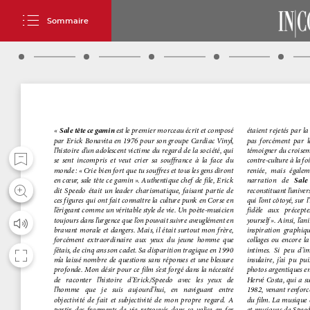
Sommaire
PAGE
C1
PAGE
2
PAGE
7
PAGE
12
INCORSICA-71-1
SOMMAIRE
L’ÉDITO
IN GALERIE
IN CORSICA - EXPO
«
Sale tête ce gamin
est le premier morceau écrit et composé
étaient rejetés par la 
par Erick Bonavita en 1976 pour son groupe Cardiac Vinyl,
pas forcément par les
l’histoire d’un adolescent victime du regard de la société, qui
témoigner du croiseme
se sent incompris et veut crier sa souffrance à la face du
contre-culture à la fo
Les Bonapa
monde : « Crie bien fort que tu souffres et tous les gens diront
reniée, mais égale
en cœur, sale tête ce gamin ». Authentique chef de file, Erick
narration de
Sale
dit Speedo était un leader charismatique, faisant partie de
reconstituant l’unive
ces figures qui ont fait connaître la culture punk en Corse en
qui l’ont côtoyé, sur 
l’érigeant comme un véritable style de vie. Un poète-musicien
fidèle aux précept
et l’Antiq
toujours dans l’urgence que l’on pouvait suivre aveuglément en
yourself ». Ainsi, l’
bravant morale et dangers. Mais, il était surtout mon frère,
inspiration graphi
forcément extraordinaire aux yeux du jeune homme que
collages ou encore la
j’étais, de cinq ans son cadet. Sa disparition tragique en 1990
intimes. Si peu d’im
m’a laissé nombre de questions sans réponses et une blessure
un langage im
insulaire, j’ai pu pu
profonde. Mon désir pour ce film s’est forgé dans la nécessité
photos argentiques e
de raconter l’histoire d’Erick/Speedo avec les yeux de
Hervé Costa, qui a su
l’homme que je suis aujourd’hui, en naviguant entre
1982, venant renforc
objectivité de fait et subjectivité de mon propre regard. A
du film. La musique 